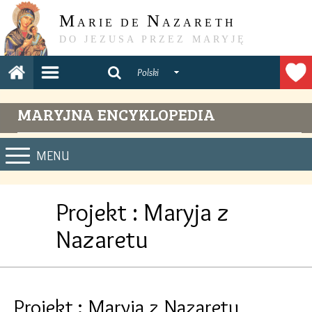
M
N
ARIE DE
AZARETH
DO JEZUSA PRZEZ MARYJĘ
Polski
MARYJNA ENCYKLOPEDIA
MENU
Projekt : Maryja z
Nazaretu
Projekt : Maryja z Nazaretu