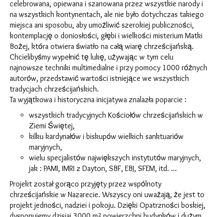
celebrowana, opiewana i szanowana przez wszystkie narody i
na wszystkich kontynentach, ale nie było dotychczas takiego
miejsca ani sposobu, aby umożliwić szerokiej publiczności,
kontemplację o doniosłości, głębi i wielkości misterium Matki
Bożej, ktόra otwiera światło na całą wiarę chrześcijańską.
Chcielibyśmy wypełnić tę lukę, używając w tym celu
najnowsze techniki multimedialne i przy pomocy 1000 rόżnych
autorόw, przedstawić wartości istniejące we wszystkich
tradycjach chrześcijańskich.
Ta wyjątkowa i historyczna inicjatywa znalazła poparcie :
wszystkich tradycyjnych Kościołόw chrześcijańskich w
Ziemi Świętej,
kilku kardynałόw i biskupόw wielkich sanktuariόw
maryjnych,
wielu specjalistόw największych instytutόw maryjnych,
jak : PAMI, IMRI z Dayton, SBF, EBJ, SFEM, itd. ...
Projekt został gorąco przyjęty przez wspόlnoty
chrześcijańskie w Nazarecie. Wszyscy oni uważają, że jest to
projekt jedności, nadziei i pokoju. Dzięki Opatrzności boskiej,
dysponujemy dzisiaj 3000 m² powierzchni budynkόw i dużym