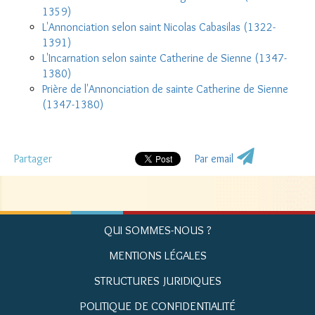
1359)
L'Annonciation selon saint Nicolas Cabasilas (1322-
1391)
L'Incarnation selon sainte Catherine de Sienne (1347-
1380)
Prière de l'Annonciation de sainte Catherine de Sienne
(1347-1380)
Partager
Par email
QUI SOMMES-NOUS ?
MENTIONS LÉGALES
STRUCTURES JURIDIQUES
POLITIQUE DE CONFIDENTIALITÉ