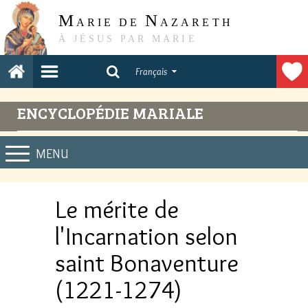
M
N
ARIE DE
AZARETH
À JÉSUS PAR MARIE
Français
ENCYCLOPÉDIE MARIALE
MENU
Le mérite de
l'Incarnation selon
saint Bonaventure
(1221-1274)