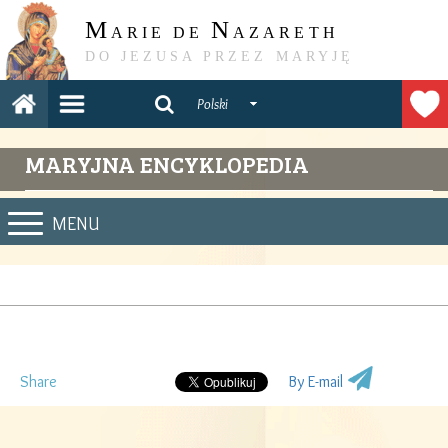
M
N
ARIE DE
AZARETH
DO JEZUSA PRZEZ MARYJĘ
Polski
MARYJNA ENCYKLOPEDIA
MENU
Share
By E-mail