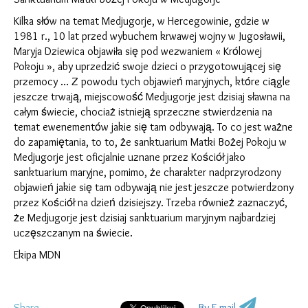
Kilka słόw na temat Medjugorje, w Hercegowinie, gdzie w
1981 r., 10 lat przed wybuchem krwawej wojny w Jugosławii,
Maryja Dziewica objawiła się pod wezwaniem « Krόlowej
Pokoju », aby uprzedzić swoje dzieci o przygotowującej się
przemocy … Z powodu tych objawień maryjnych, ktόre ciągle
jeszcze trwają, miejscowość Medjugorje jest dzisiaj sławna na
całym świecie, chociaż istnieją sprzeczne stwierdzenia na
temat ewenementόw jakie się tam odbywają. To co jest ważne
do zapamiętania, to to, że sanktuarium Matki Bożej Pokoju w
Medjugorje jest oficjalnie uznane przez Kościόł jako
sanktuarium maryjne, pomimo, że charakter nadprzyrodzony
objawień jakie się tam odbywają nie jest jeszcze potwierdzony
przez Kościόł na dzień dzisiejszy. Trzeba rόwnież zaznaczyć,
że Medjugorje jest dzisiaj sanktuarium maryjnym najbardziej
uczęszczanym na świecie.
Ekipa MDN
Share
By E-mail