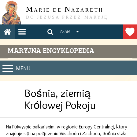
M
N
ARIE DE
AZARETH
DO JEZUSA PRZEZ MARYJĘ
Polski
MARYJNA ENCYKLOPEDIA
MENU
Bośnia, ziemią
Krόlowej Pokoju
Na Pόłwyspie bałkańskim, w regionie Europy Centralnej, ktόry
znajduje się na połączeniu Wschodu i Zachodu, Bośnia stała