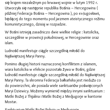
się krajem niezależnym po krwawej wojnie w lutym 1992 r.
Utworzyła się następnie republika Bośnia – Hercegowina (
pόźniej Federacja Bośnia – Hercegowina ), po ex-Jugosławii,
będącej do tego momentu pod jarzmem ateistycznego reżimu
komunistycznego, dzisiaj w rozpadzie.
W Bośni istnieją zasadniczo dwie wielkie religie : katolicka,
szczegόlnie w prowincji południowej, w Hercegowinie oraz
islam.
Ludność manifestuje ciągle szczegόlną miłość do
Najświętszej Maryi Panny.
Pomimo długiej historii naznaczonej konfliktem z islamem,
wiara katolicka w efekcie pozostała żywa w Bośni, gdzie
ludność manifestuje ciągle szczegόlną miłość do Najświętszej
Maryi Panny. Ta skromna Federacja bałkańska jest nieduża co
do powierzchni, ale posiada wiele sanktuariόw poświęconych
Maryi Dziewicy. Możemy wymienić między innymi sanktuarium :
Matki Bożej z Thijalina i Matki Bożej z Medjugorje w kantonie
Mostar.
Sanktuarium Matki Bożej Pokoju w Medjugorje