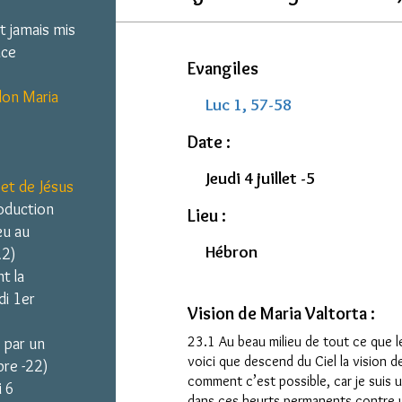
t jamais mis
nce
Evangiles
elon Maria
Luc 1, 57-58
Date :
Jeudi 4 juillet -5
 et de Jésus
roduction
Lieu :
œu au
Hébron
22)
t la
di 1er
Vision de Maria Valtorta :
23.1 Au beau milieu de tout ce que 
 par un
voici que descend du Ciel la vision de
re -22)
comment c’est possible, car je suis u
i 6
dans ces heurts permanents contre 