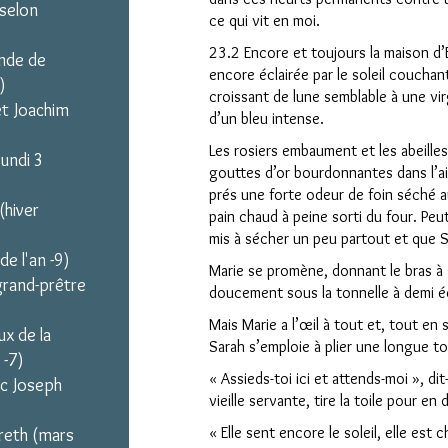
selon
ce qui vit en moi.
23.2 Encore et toujours la maison d’E
ande de
encore éclairée par le soleil couchant
)
croissant de lune semblable à une vi
et Joachim
d’un bleu intense.
Les rosiers embaument et les abeilles
lundi 3
gouttes d’or bourdonnantes dans l’air
prés une forte odeur de foin séché a
(hiver
pain chaud à peine sorti du four. Peut
mis à sécher un peu partout et que Sa
de l'an -9)
Marie se promène, donnant le bras à 
grand-prêtre
doucement sous la tonnelle à demi éc
Mais Marie a l’œil à tout et, tout en
x de la
Sarah s’emploie à plier une longue toi
 -7)
« Assieds-toi ici et attends-moi », dit-
ec Joseph
vieille servante, tire la toile pour en 
« Elle sent encore le soleil, elle est 
areth (mars