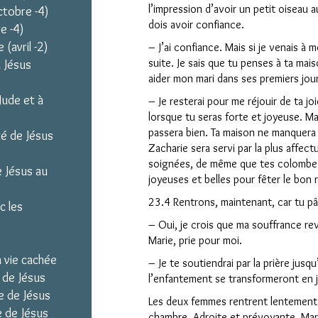
l’impression d’avoir un petit oiseau a
ctobre -4)
dois avoir confiance.
e -4)
 (avril -2)
– J’ai confiance. Mais si je venais 
suite. Je sais que tu penses à ta mai
à Jésus
aider mon mari dans ses premiers jou
Jude et à
– Je resterai pour me réjouir de ta joi
lorsque tu seras forte et joyeuse. Mai
passera bien. Ta maison ne manquera 
té de Jésus
Zacharie sera servi par la plus affec
soignées, de même que tes colombes 
e Jésus au
joyeuses et belles pour fêter le bon 
23.4 Rentrons, maintenant, car tu pâl
c les
– Oui, je crois que ma souffrance rev
Marie, prie pour moi.
a vie cachée
– Je te soutiendrai par la prière jus
 de Jésus
l’enfantement se transformeront en j
e de Jésus
Les deux femmes rentrent lentement à
e de Jésus
chambre. Adroite et prévoyante, Mar