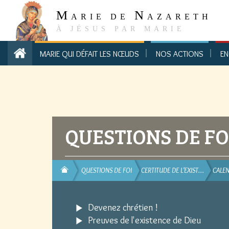
M
N
ARIE DE
AZARETH
À JÉSUS PAR MARIE
MARIE QUI DÉFAIT LES NŒUDS
NOS ACTIONS
EN
QUESTIONS DE FO
QUESTIONS DE FOI
CERTITUDE DE L'EXIST…
CALEN
Devenez chrétien !
Preuves de l'existence de Dieu