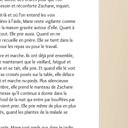
esoin et réconforte Zacharie, inquiet.
it-là et où l’on entend les voix
es à l’aide, Marie reste vigilante comme
 la maison gravite autour d’elle. Quant à
 tout. Elle prie aussi. Quand on ne
 recueille en prière. Elle se tient dans la
our les repas ou pour le travail.
pire et marche. Ils ont déjà prié ensemble,
 maintenant que le vieillard, fatigué et
 et se tait, elle prie. Et quand elle le voit
as croisés posés sur la table, elle délace
t et marche nu-pieds. Plus silencieuse
mbre, elle prend le manteau de Zacharie
atesse qu’il continue à dormir dans la
froid de la nuit qui entre par bouffées par
vient prier. Elle prie même de plus en plus
s, quand les plaintes de la malade se
ortir. Marie sort pieds nus dans le jardin.