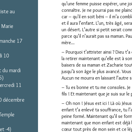
qu’une femme puisse espérer, une joi
connaître. Je ne pourrai pas me plai
iste au
car – qu’il en soit béni – il m’a comb
et il aura l’enfant. L’un, très âgé, s
 Marie
un désert. L’autre si petit serait co
parce qu’il n’aurait pas sa maman. Pa
imanche 17
mère…
– Pourquoi t’attrister ainsi ? Dieu t’a
di 10
la retirer maintenant qu’elle est à so
baisers de sa maman et Zacharie tout
t du mardi
jusqu’à son âge le plus avancé. Vous
5)
Aucun ne mourra en laissant l’autre s
ercredi 11
– Tu es bonne et tu me consoles. Je s
fils ! Et maintenant que je suis sur le
 30 décembre
– Oh non ! Jésus est ici ! Là où Jésus
enfant t’a enlevé ta souffrance, tu l
 Temple
peine formé. Maintenant qu’il se for
maintenant que mon enfant est déjà b
et -4)
Clo
cœur tout près de mon sein et ce l