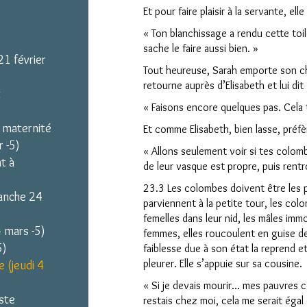
Et pour faire plaisir à la servante, elle
« Ton blanchissage a rendu cette toile 
sache le faire aussi bien. »
21 février
Tout heureuse, Sarah emporte son c
retourne auprès d’Elisabeth et lui dit 
t
« Faisons encore quelques pas. Cela t
a maternité
Et comme Elisabeth, bien lasse, préfèr
r -5)
« Allons seulement voir si tes colomb
t à
de leur vasque est propre, puis rentr
23.3 Les colombes doivent être les p
manche 24
parviennent à la petite tour, les col
femelles dans leur nid, les mâles immo
4 mars -5)
femmes, elles rou­coulent en guise d
5)
faiblesse due à son état la reprend et 
pleurer. Elle s’appuie sur sa cousine.
 (jeudi 4
« Si je devais mourir… mes pauvres co
iste
restais chez moi, cela me serait égal d