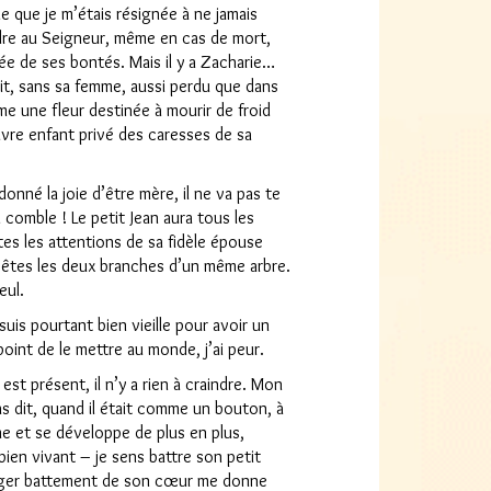
e que je m’étais résignée à ne jamais
ndre au Seigneur, même en cas de mort,
lée de ses bontés. Mais il y a Zacharie…
erait, sans sa femme, aussi perdu que dans
mme une fleur destinée à mourir de froid
uvre enfant privé des caresses de sa
 donné la joie d’être mère, il ne va pas te
n comble ! Le petit Jean aura tous les
es les attentions de sa fidèle épouse
 êtes les deux branches d’un même arbre.
eul.
uis pourtant bien vieille pour avoir un
 point de le mettre au monde, j’ai peur.
 est présent, il n’y a rien à craindre. Mon
’as dit, quand il était comme un bouton, à
me et se développe de plus en plus,
ien vivant – je sens battre son petit
se
éger battement de son cœur me donne