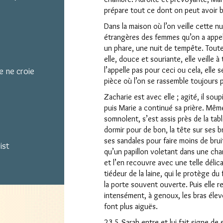
prépare tout ce dont on peut avoir b
Dans la maison où l’on veille cette nu
étrangères des femmes qu’on a appelé
un phare, une nuit de tempête. Toute
elle, douce et souriante, elle veille à
l’appelle pas pour ceci ou cela, elle se
 ne croie
pièce où l’on se rassemble toujours p
Zacharie est avec elle ; agité, il sou
puis Marie a continué sa prière. Même
somnolent, s’est assis près de la table
dormir pour de bon, la tête sur ses br
ses sandales pour faire moins de brui
ist
qu’un papillon voletant dans une cha
et l’en recouvre avec une telle délic
tiédeur de la laine, qui le protège du 
la porte souvent ouverte. Puis elle re
intensément, à genoux, les bras élevé
font plus aiguës.
23.5 Sarah entre et lui fait signe de s