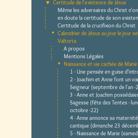
Certitude de l'existence de Jésus
Même les adversaires du Christ n'on
en doute la certitude de son existe
Certitude de la crucifixion du Christ
Calendrier de Jésus au jour le jour s
Valtorta
A propos
Mentions Légales
Naissance et vie cachée de Marie
1 - Une pensée en guise d’int
2 - Joachim et Anne font un v
Seigneur (septembre de l'an -
3 - Anne et Joachim possédaien
Sagesse (fête des Tentes - lun
octobre -22)
4 - Anne annonce sa maternité
cantique (dimanche 23 décemb
5 - Naissance de Marie (samed