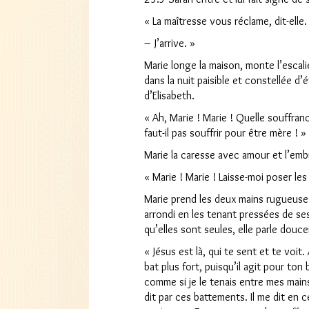
« La maîtresse vous réclame, dit-elle.
– J’arrive. »
Marie longe la maison, monte l’escal
dans la nuit paisible et constellée d’
d’Elisabeth.
« Ah, Marie ! Marie ! Quelle souffran
faut-il pas souffrir pour être mère ! »
Marie la caresse avec amour et l’emb
« Marie ! Marie ! Laisse-moi poser les
Marie prend les deux mains rugueuse
arrondi en les tenant pressées de se
qu’elles sont seules, elle parle douc
« Jésus est là, qui te sent et te voit
bat plus fort, puisqu’il agit pour ton
comme si je le tenais entre mes mai
dit par ces battements. Il me dit en 