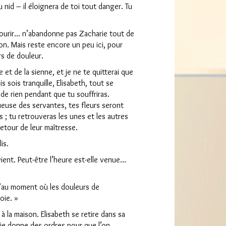
u nid – il éloignera de toi tout danger. Tu
à mourir… n’abandonne pas Zacharie tout de
son. Mais reste encore un peu ici, pour
rs de douleur.
e et de la sienne, et je ne te quitterai que
s sois tranquille, Elisabeth, tout se
de rien pendant que tu souffriras.
tueuse des servantes, tes fleurs seront
; tu retrouveras les unes et les autres
retour de leur maîtresse.
is.
ient. Peut-être l’heure est-elle venue…
qu’au moment où les douleurs de
oie. »
 la maison. Elisabeth se retire dans sa
ie donne des ordres pour que l’on