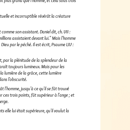
tait plus grand que l'homme, et cela sous trois
ituelle et incorruptible révérât la créature
st comme son assistant. Daniel dit, ch. VII :
 millions assistaient devant lui." Mais l'homme
ieu par le péché. Il est écrit, Psaume LIV :
t, par la plénitude de la splendeur de la
pparaît toujours lumineux. Mais pour les
la lumière de la grâce, cette lumière
ans l'obscurité.
ât l'homme, jusqu'à ce qu'il se fût trouvé
ces trois points, fût supérieur à l'ange ; et
erge.
s elle lui était supérieure, qu'il voulut la
se