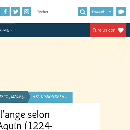
Français
Faire un don
BRAIRIE
IS-TOI, MARIE (…
LA SALUTATION DE L'A…
 l'ange selon
Aquin (1224-