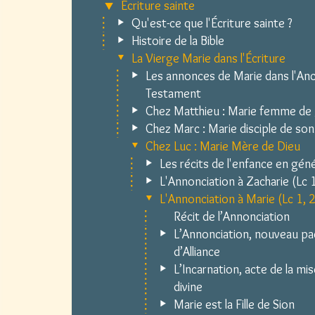
Écriture sainte
Qu'est-ce que l'Écriture sainte ?
Histoire de la Bible
La Vierge Marie dans l'Écriture
Les annonces de Marie dans l'Anc
Testament
Chez Matthieu : Marie femme de
Chez Marc : Marie disciple de son 
Chez Luc : Marie Mère de Dieu
Les récits de l'enfance en géné
L'Annonciation à Zacharie (Lc 
L'Annonciation à Marie (Lc 1, 
Récit de l’Annonciation
L’Annonciation, nouveau pa
d’Alliance
L’Incarnation, acte de la mi
divine
Marie est la Fille de Sion