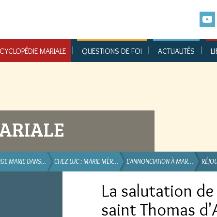
CYCLOPÉDIE MARIALE
QUESTIONS DE FOI
ACTUALITÉS
LI
ARIALE
RGE MARIE DANS…
CHEZ LUC : MARIE MÈR…
L'ANNONCIATION À MAR…
RÉJOU
La salutation de
saint Thomas d'