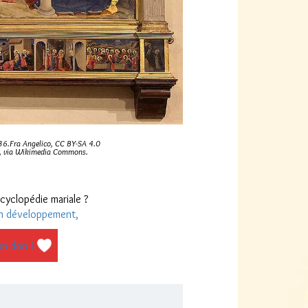
36.Fra Angelico, CC BY-SA 4.0
0>, via Wikimedia Commons.
cyclopédie mariale ?
n développement,
un don !