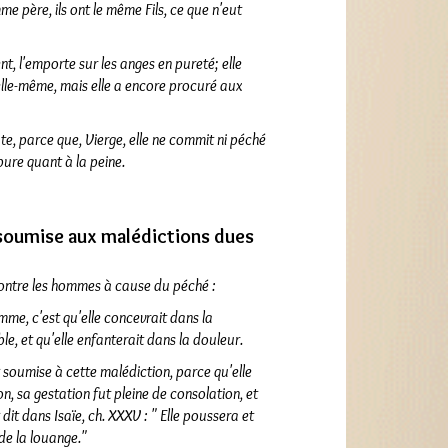
mme père, ils ont le même Fils, ce que n'eut
nt, l'emporte sur les anges en pureté;
elle
 elle-même, mais elle a encore procuré aux
aute, parce que, Vierge, elle ne commit ni péché
pure quant à la peine.
 soumise aux malédictions dues
contre les hommes à cause du péché :
mme, c'est qu'elle concevrait dans la
le, et qu'elle enfanterait dans la douleur.
 soumise à cette malédiction, parce qu'elle
, sa gestation fut pleine de consolation, et
t dit dans Isaïe, ch. XXXV : " Elle poussera et
 de la louange."