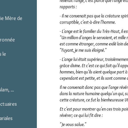
révérait l'ange, c'est parce que l'ange é
rapports :
- Il ne convenait pas que la créature spir
rie Mère de
corruptible,
c'est-à-dire l'homme.
- L'ange est le familier du Très-Haut,
il e
"Un million d'anges le servaient, et mille
uronnée
est comme étranger, comme exilé loin de D
"Fuyant, je me suis éloigné."
 le
- L'ange lui était supérieur, troisièmemen
grâce divine.
Et c'est ce qui fait qu'il a
hommes, bien qu'ils aient quelque part à 
cependant est petite, et ils sont comme d
Il ne convenait donc pas que l'ange révér
lam, ...
dans la nature humaine quelqu'un qui, sur 
cette créature, ce fut la bienheureuse Vi
nctuaires
Et c'est pour montrer qu'en ces trois point
révérer; ce qui lui fit dire :
ariales
"Je vous salue."
Clo