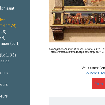
lon saint
elon
1224-1274)
 28)
 34)
 nuée (Lc 1,
Fra Angelico. Annonciation de Cortone, 1434-14
<https://creativecommons.org/licenses/by-sa/4.
Lc 1, 38)
res de
Vous aimez l’en
teurs
Soutenez so
faites 
teurs
teurs