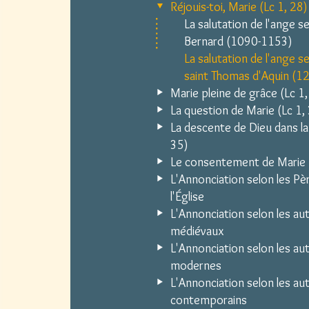
Réjouis-toi, Marie (Lc 1, 28)
La salutation de l'ange se
Bernard (1090-1153)
La salutation de l'ange s
saint Thomas d'Aquin (
Marie pleine de grâce (Lc 1,
La question de Marie (Lc 1,
La descente de Dieu dans la
35)
Le consentement de Marie (
L'Annonciation selon les Pè
l'Église
L'Annonciation selon les au
médiévaux
L'Annonciation selon les au
modernes
L'Annonciation selon les au
contemporains