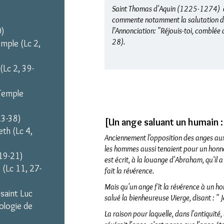
Saint Thomas d'Aquin (1225-1274) a é
commente notamment la salutation de 
0)
l’Annonciation: "Réjouis-toi, comblée d
28).
mple (Lc 2,
(Lc 2, 39-
Temple
23-38)
[Un
ange saluant un humain :
th (Lc 4,
Anciennement l'opposition des anges au
les hommes aussi tenaient pour un honneu
 19-21)
est écrit, à la
louange d'Abraham, qu'il a d
 (Lc 11, 27-
fait la révérence.
Mais qu'un ange fît la révérence à un ho
 saint Luc
salué la bienheureuse Vierge, disant : " 
iologie de
La raison pour laquelle, dans l'antiquité,