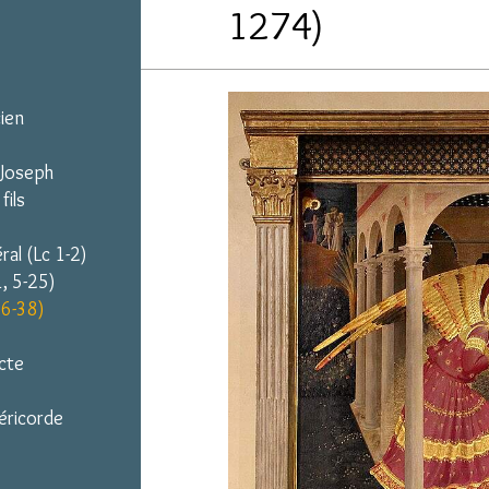
1274)
ien
 Joseph
fils
ral (Lc 1-2)
1, 5-25)
26-38)
cte
séricorde