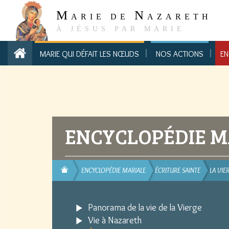
M
N
ARIE DE
AZARETH
À JÉSUS PAR MARIE
MARIE QUI DÉFAIT LES NŒUDS
NOS ACTIONS
EN
ENCYCLOPÉDIE M
ENCYCLOPÉDIE MARIALE
ÉCRITURE SAINTE
LA VIE
Panorama de la vie de la Vierge
Vie à Nazareth