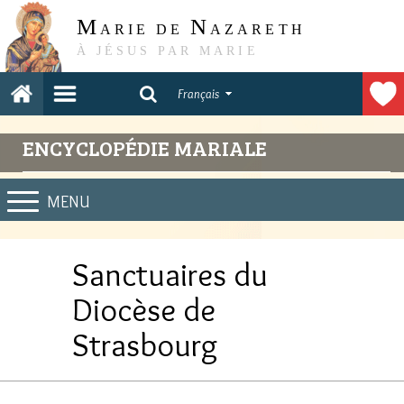
M
N
ARIE DE
AZARETH
À JÉSUS PAR MARIE
Français
ENCYCLOPÉDIE MARIALE
MENU
Sanctuaires du
Diocèse de
Strasbourg