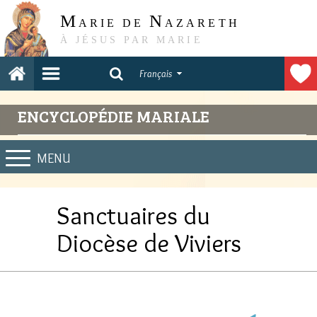
M
N
ARIE DE
AZARETH
À JÉSUS PAR MARIE
Français
ENCYCLOPÉDIE MARIALE
MENU
Sanctuaires du
Diocèse de Viviers