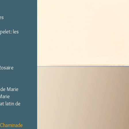
es
pelet: les
Clo
Rosaire
 de Marie
Marie
t latin de
h Chaminade