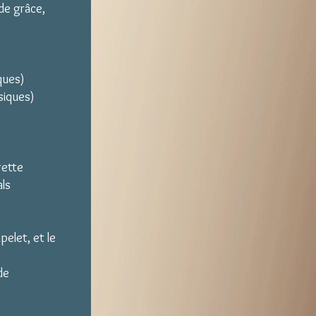
de grâce,
ques)
siques)
rette
als
elet, et le
de