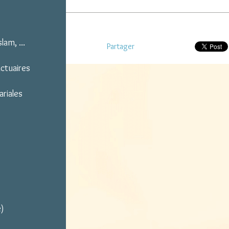
lam, ...
Partager
nctuaires
ariales
e)