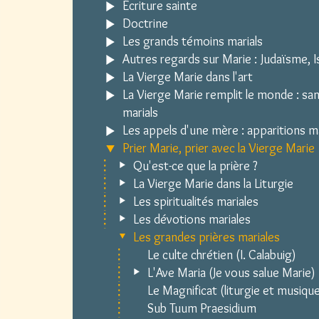
Écriture sainte
Doctrine
Les grands témoins marials
Autres regards sur Marie : Judaïsme, Is
La Vierge Marie dans l'art
La Vierge Marie remplit le monde : sa
marials
Les appels d'une mère : apparitions m
Prier Marie, prier avec la Vierge Marie
Qu'est-ce que la prière ?
La Vierge Marie dans la Liturgie
Les spiritualités mariales
Les dévotions mariales
Les grandes prières mariales
Le culte chrétien (I. Calabuig)
L'Ave Maria (Je vous salue Marie)
Le Magnificat (liturgie et musiqu
Sub Tuum Praesidium