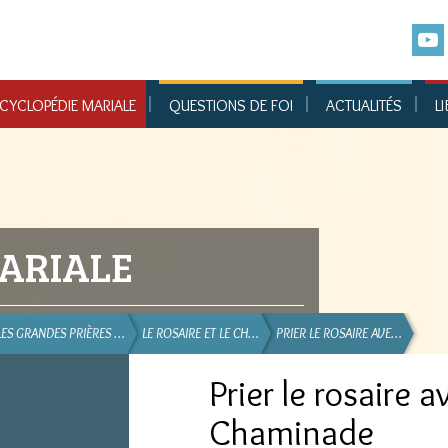
CYCLOPÉDIE MARIALE
QUESTIONS DE FOI
ACTUALITÉS
LI
ARIALE
LES GRANDES PRIÈRES …
LE ROSAIRE ET LE CH…
PRIER LE ROSAIRE AVE…
Prier le rosaire 
Chaminade