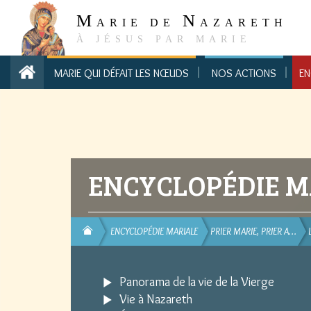
M
N
ARIE DE
AZARETH
À JÉSUS PAR MARIE
MARIE QUI DÉFAIT LES NŒUDS
NOS ACTIONS
EN
ENCYCLOPÉDIE M
ENCYCLOPÉDIE MARIALE
PRIER MARIE, PRIER A…
Panorama de la vie de la Vierge
Vie à Nazareth