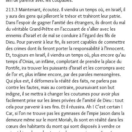
lien de parenté avec les coupables.
213.3 Maintenant, écoutez. Il viendra un temps où, en Israël, il
y aura des gens qui pilleront le trésor et trahiront leur patrie.
Dans l’espoir de gagner l’amitié des étrangers, ils diront du mal
du véritable Grand-Prêtre en l’accusant de s’allier avec les
ennemis d’Israël et de mal se conduire à l’égard des fils de
Dieu. Pour parvenir à leur fin, ils seront capables de commettre
des crimes dont ils feront porter la responsabilité à l’Innocent.
Et, toujours en Israël, il viendra un temps où, plus encore qu’au
temps d’Onias, un infâme, complotant de prendre la place du
Pontife, ira trouver les puissants d’Israël et les corrompra avec
Clo
de l’or et, plus infâme encore, par des paroles mensongères.
Qui plus est, il déformera la réalité des faits, ne parlera pas
contre les fautes, mais au contraire, poursuivant son but
indigne, il se mettra à changer les coutumes pour avoir plus
facilement prise sur les âmes privées de l’amitié de Dieu : tout
cela pour parvenir à ses fins. Et il réussira. Ah ! C’est certain !
Car, si l’on ne trouve pas les gymnases de l’impie Jason dans la
demeure même sur le mont Moriah, ils sont en réalité dans les
cœurs des habitants du mont qui sont disposés à vendre ce