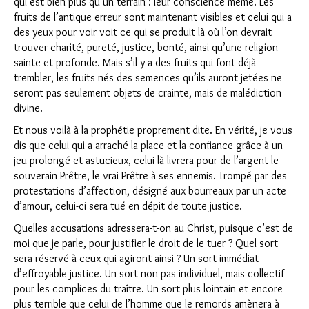
qui est bien plus qu’un terrain : leur conscience même. Les
fruits de l’antique erreur sont maintenant visibles et celui qui a
des yeux pour voir voit ce qui se produit là où l’on devrait
trouver charité, pureté, justice, bonté, ainsi qu’une religion
sainte et profonde. Mais s’il y a des fruits qui font déjà
trembler, les fruits nés des semences qu’ils auront jetées ne
seront pas seulement objets de crainte, mais de malédiction
divine.
Et nous voilà à la prophétie proprement dite. En vérité, je vous
dis que celui qui a arraché la place et la confiance grâce à un
jeu prolongé et astucieux, celui-là livrera pour de l’argent le
souverain Prêtre, le vrai Prêtre à ses ennemis. Trompé par des
protestations d’affection, désigné aux bourreaux par un acte
d’amour, celui-ci sera tué en dépit de toute justice.
Quelles accusations adressera-t-on au Christ, puisque c’est de
moi que je parle, pour justifier le droit de le tuer ? Quel sort
sera réservé à ceux qui agiront ainsi ? Un sort immédiat
d’effroyable justice. Un sort non pas individuel, mais collectif
pour les complices du traître. Un sort plus lointain et encore
plus terrible que celui de l’homme que le remords amènera à