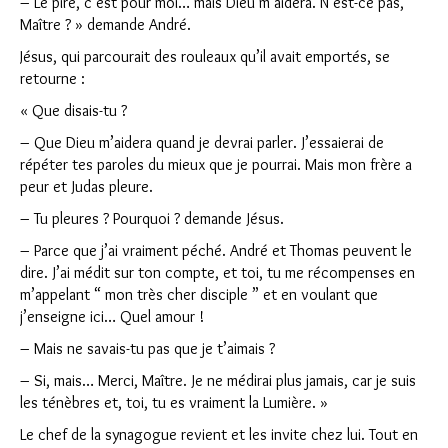
– Le pire, c’est pour moi… mais Dieu m’aidera. N’est-ce pas,
Maître ? » demande André.
Jésus, qui parcourait des rouleaux qu’il avait emportés, se
retourne :
« Que disais-tu ?
– Que Dieu m’aidera quand je devrai parler. J’essaierai de
répéter tes paroles du mieux que je pourrai. Mais mon frère a
peur et Judas pleure.
– Tu pleures ? Pourquoi ? demande Jésus.
– Parce que j’ai vraiment péché. André et Thomas peuvent le
dire. J’ai médit sur ton compte, et toi, tu me récompenses en
m’appelant “ mon très cher disciple ” et en voulant que
j’enseigne ici… Quel amour !
– Mais ne savais-tu pas que je t’aimais ?
– Si, mais… Merci, Maître. Je ne médirai plus jamais, car je suis
les ténèbres et, toi, tu es vraiment la Lumière. »
Le chef de la synagogue revient et les invite chez lui. Tout en