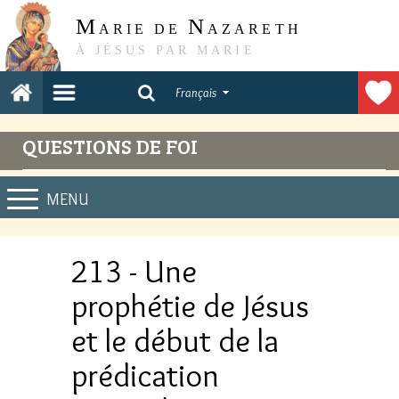
M
N
ARIE DE
AZARETH
À JÉSUS PAR MARIE
Français
QUESTIONS DE FOI
MENU
213 - Une
prophétie de Jésus
et le début de la
prédication