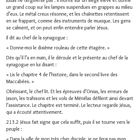
Judas ne tergiverse pas : il monte sur un siège élevé et donne
un grand coup sur les lampes suspendues en grappes au milieu
d’eux. Le métal creux résonne, et les chaînettes retentissent
en se frappant, comme des instruments de musique. Les gens
se calment, et on peut enfin entendre parler Jésus.
Il dit au chef de la synagogue :
« Donne-moi le dixième rouleau de cette étagère. »
Dès qu’il l’a en main, il le déroule et le présente au chef de la
synagogue en lui disant :
« Lis le chapitre 4 de l’histoire, dans le second livre des
Maccabées. »
Obéissant, le chef lit. Et les épreuves d’Onias, les erreurs de
Jason, les trahisons et les vols de Ménélas défilent ainsi devant
l’assistance. Le chapitre est terminé. Le lecteur regarde Jésus,
qui a écouté attentivement.
213.2 Jésus fait signe que cela suffit, puis il se tourne vers le
peuple :
« Dans la ville de mon très cher disciple, je ne ferai pas mon