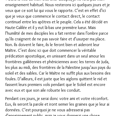
enseignement habituel. Nous resterons ici quelques jours et je
veux que ce soit lui qui vous le rapporte. C’est en effet d’ici
que je veux que commence le contact direct, le contact
continuel entre les apôtres et le peuple. Cela a été décidé en
Haute-Galilée et il y eut là-bas une première lueur. Mais
l’humilité de mes disciples les a fait rentrer dans l’ombre parce
qu’ils craignent de ne pas savoir faire et d’usurper ma place.
Non. Ils doivent le faire, ils le feront bien et aideront leur
Maître. C’est donc ici que doit commencer la véritable
prédication apostolique, en unissant dans un seul amour les
frontières galiléennes et phéniciennes avec les terres de Juda,
les plus au midi, des frontières de la Palestine jusqu’aux pays du
soleil et des sables. Car le Maître ne suffit plus aux besoins des
foules. D’ailleurs, il est juste que les aiglons quittent le nid et
fassent leurs premiers vols pendant que le Soleil est encore
avec eux et que son aile robuste les conduit.
Pendant ces jours, je serai donc votre ami et votre réconfort.
Eux, ils seront la parole et iront semer les graines que je leur ai
données. C’est pourquoi je ne vous adresserai pas
d’enseignement public, mais je vous donnerai une chose