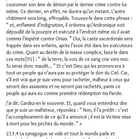
couronner son âme de démon par le dernier crime contre lui-
même. Ce dernier, en effet, ne durera qu’un instant. L’autre
châtiment sera long, effroyable. Trouvez-le dans cette phrase :
“ et, enflammé d’indignation, il ordonna qu’Andronique soit
dépouillé de la pourpre et exécuté à l’endroit même où il avait
commis l’impiété contre Onias. ” Oui, la caste sacerdotale sera
frappée dans ses enfants, après l’avoir été dans les exécuteurs
du crime. Quant au destin de la masse complice, lisez-le dans
ces mots[91] : “ de la terre, la voix de ce sang crie vers moi.
Tu seras donc maudit… ” Et c’est Dieu qui les prononcera à
tout un peuple qui n’aura pas su protéger le don du Ciel. Car,
s’il est vrai que je suis venu pour racheter, malheur à ceux qui
seront des assassins et ne seront pas rachetés, parmi ce
peuple qui aura eu comme première rédemption ma Parole.
J’ai dit. Gardez-en le souvenir. Et, quand vous entendrez dire
que je suis un malfaiteur, répondez : “ Non, il l’a prédit : c’est
l’accomplissement de ce qu’il a annoncé ; il est la Victime mise
à mort pour les péchés du monde. ” »
213.4 La synagogue se vide et tout le monde parle et