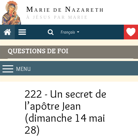
M
N
ARIE DE
AZARETH
À JÉSUS PAR MARIE
Français
QUESTIONS DE FOI
MENU
222 - Un secret de
l’apôtre Jean
(dimanche 14 mai
28)