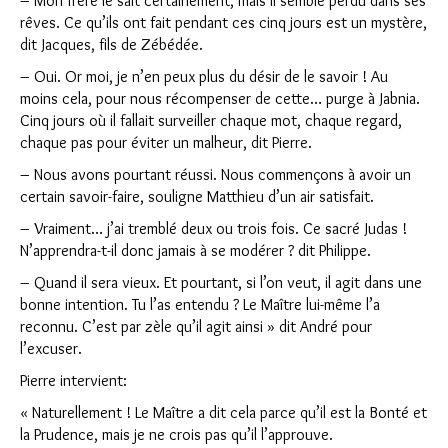
– Mon frère le sait certainement, mais il semble perdu dans ses
rêves. Ce qu’ils ont fait pendant ces cinq jours est un mystère,
dit Jacques, fils de Zébédée.
– Oui. Or moi, je n’en peux plus du désir de le savoir ! Au
moins cela, pour nous récompenser de cette… purge à Jabnia.
Cinq jours où il fallait surveiller chaque mot, chaque regard,
chaque pas pour éviter un malheur, dit Pierre.
– Nous avons pourtant réussi. Nous commençons à avoir un
certain savoir-faire, souligne Matthieu d’un air satisfait.
– Vraiment… j’ai tremblé deux ou trois fois. Ce sacré Judas !
N’apprendra-t-il donc jamais à se modérer ? dit Philippe.
– Quand il sera vieux. Et pourtant, si l’on veut, il agit dans une
bonne intention. Tu l’as entendu ? Le Maître lui-même l’a
reconnu. C’est par zèle qu’il agit ainsi » dit André pour
l’excuser.
Pierre intervient:
« Naturellement ! Le Maître a dit cela parce qu’il est la Bonté et
la Prudence, mais je ne crois pas qu’il l’approuve.