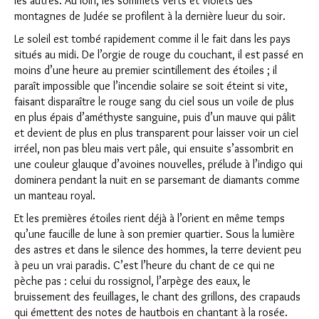
les autres. Au loin, les sommets verts et violets des
montagnes de Judée se profilent à la dernière lueur du soir.
Le soleil est tombé rapidement comme il le fait dans les pays
situés au midi. De l’orgie de rouge du couchant, il est passé en
moins d’une heure au premier scintillement des étoiles ; il
paraît impossible que l’incendie solaire se soit éteint si vite,
faisant disparaître le rouge sang du ciel sous un voile de plus
en plus épais d’améthyste sanguine, puis d’un mauve qui pâlit
et devient de plus en plus transparent pour laisser voir un ciel
irréel, non pas bleu mais vert pâle, qui ensuite s’assombrit en
une couleur glauque d’a­voines nouvelles, prélude à l’indigo qui
dominera pendant la nuit en se parsemant de diamants comme
un manteau royal.
Et les premières étoiles rient déjà à l’orient en même temps
qu’une faucille de lune à son premier quartier. Sous la lumière
des astres et dans le silence des hommes, la terre devient peu
à peu un vrai paradis. C’est l’heure du chant de ce qui ne
pèche pas : celui du rossignol, l’arpège des eaux, le
bruissement des feuillages, le chant des grillons, des crapauds
qui émettent des notes de hautbois en chantant à la rosée.