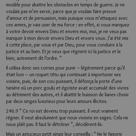
modèle pour abattre les obstacles en temps de guerre. Je ne
voulais pas m’en servir, parce que je voulais faire preuve
d’amour et de persuasion, mais puisque vous m’attaquez avec
ces armes, je vais user de ma force : en effet, si vous manquez
à votre devoir envers Dieu et envers moi, moi, je ne veux pas
manquer à mon devoir envers Dieu et envers vous. J’ai été mis
à cette place, par vous et par Dieu, pour vous conduire à la
justice et au bien. Et je veux que règnent ici la justice et le
bien, autrement dit l’ordre. ”
Il utilisa donc ses cornes pour punir – légèrement parce qu’il
était bon – un roquet têtu qui continuait à importuner ses
voisins, puis, de son cou puissant, il défonça la porte d’une
tanière où un porc goulu et égoïste avait accumulé des vivres
au détriment des autres, et il abattit le buisson de lianes choisi
par deux singes luxurieux pour leurs amours illicites.
246.9 “ Ce roi est devenu trop puissant. Il veut vraiment
régner. Il veut absolument que nous vivions en sages. Cela ne
nous plaît pas. Il faut le détrôner ”, décidèrent-ils.
Mais un astucieux petit singe leur conseilla : “ Ne le faisons