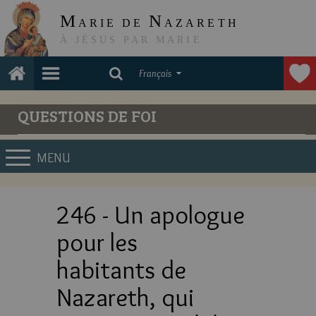
M
N
ARIE DE
AZARETH
À JÉSUS PAR MARIE
Français
QUESTIONS DE FOI
MENU
246 - Un apologue
pour les
habitants de
Nazareth, qui