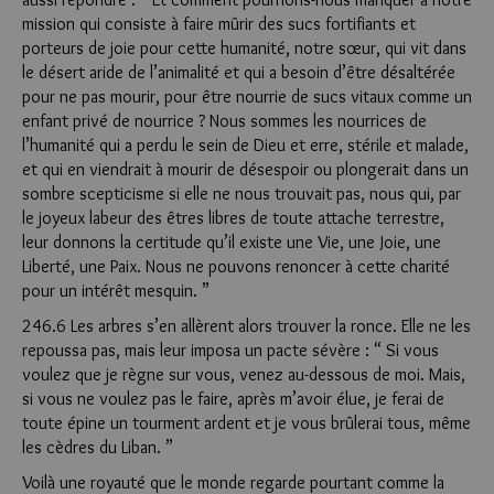
mission qui consiste à faire mûrir des sucs fortifiants et
porteurs de joie pour cette humanité, notre sœur, qui vit dans
le désert aride de l’animalité et qui a besoin d’être désaltérée
pour ne pas mourir, pour être nourrie de sucs vitaux comme un
enfant privé de nourrice ? Nous sommes les nourrices de
l’humanité qui a perdu le sein de Dieu et erre, stérile et malade,
et qui en viendrait à mourir de désespoir ou plongerait dans un
sombre scepticisme si elle ne nous trouvait pas, nous qui, par
le joyeux labeur des êtres libres de toute at­tache terrestre,
leur donnons la certitude qu’il existe une Vie, une Joie, une
Liberté, une Paix. Nous ne pouvons renoncer à cette charité
pour un intérêt mesquin. ”
246.6 Les arbres s’en allèrent alors trouver la ronce. Elle ne les
repoussa pas, mais leur imposa un pacte sévère : “ Si vous
voulez que je règne sur vous, venez au-dessous de moi. Mais,
si vous ne voulez pas le faire, après m’avoir élue, je ferai de
toute épine un tourment ardent et je vous brûlerai tous, même
les cèdres du Liban. ”
Voilà une royauté que le monde regarde pourtant comme la