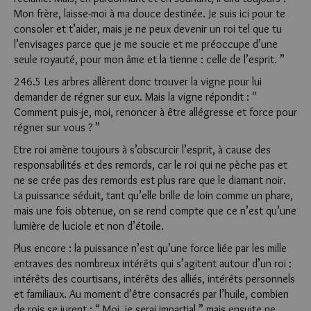
Mon frère, laisse-moi à ma douce destinée. Je suis ici pour te
consoler et t’aider, mais je ne peux devenir un roi tel que tu
l’envisages parce que je me soucie et me préoccupe d’une
seule royauté, pour mon âme et la tienne : celle de l’esprit. ”
246.5 Les arbres allèrent donc trouver la vigne pour lui
demander de régner sur eux. Mais la vigne répondit : “
Comment puis-je, moi, renoncer à être allégresse et force pour
régner sur vous ? ”
Etre roi amène toujours à s’obscurcir l’esprit, à cause des
responsabilités et des remords, car le roi qui ne pèche pas et
ne se crée pas des remords est plus rare que le diamant noir.
La puissance séduit, tant qu’elle brille de loin comme un phare,
mais une fois obtenue, on se rend compte que ce n’est qu’une
lumière de luciole et non d’étoile.
Plus encore : la puissance n’est qu’une force liée par les mille
entraves des nombreux intérêts qui s’agitent autour d’un roi :
intérêts des courtisans, intérêts des alliés, intérêts personnels
et familiaux. Au moment d’être consacrés par l’huile, combien
de rois se jurent : “ Moi, je serai impartial ” mais ensuite ne