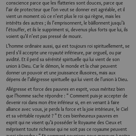
conscience parce que les flatteries sont douces, parce que
l’air de protecteur que l’on veut se donner est agréable, et il
vient un moment où ce n’est plus le roi qui règne, mais les
intérêts des autres ; ils l’emprisonnent, le bâillonnent jusqu’à
l’étouffer, et ils le suppriment si, devenus plus forts que lui, ils
voient qu’il n’est pas pressé de mourir.
L’homme ordinaire aussi, qui est toujours roi spirituellement, se
perd s’il accepte une royauté inférieure, par orgueil, ou par
avidité. Et il perd sa sérénité spirituelle qui lui vient de son
union à Dieu. Car le démon, le monde et la chair peuvent
donner un pouvoir et une jouissance illusoires, mais aux
dépens de l’allégresse spirituelle qui lui vient de l’union à Dieu.
Allégresse et force des pauvres en esprit, vous méritez bien
que l’homme sache répondre : “ Comment puis-je accepter de
devenir roi dans mon être inférieur si, en en venant à faire
alliance avec vous, je perds la force et la joie intérieure, le Ciel
et sa véritable royauté ? ” Et ces bienheureux pauvres en
esprit qui ne visent qu’à posséder le Royaume des Cieux et
méprisent toute richesse qui ne soit pas ce royaume peuvent
aussi répondre : “ Et comment pourrions-nous manquer à notre