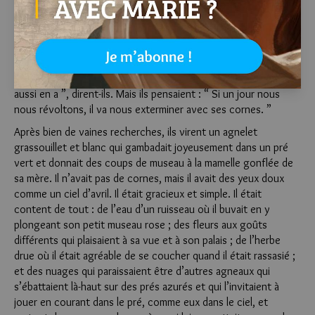
déclarèrent ne pas le vouloir pour roi malgré ses couleurs
gracieuses et l’élégance de ses mouvements. En réalité, ils
n’en voulaient pas parce qu’ils connaissaient sa marche
silencieuse, la grande puissance de ses muscles, l’efficacité
redoutable de son venin. Se donner pour roi un taureau ou un
autre animal armé de cornes pointues ? Fi donc ! “ Le diable
aussi en a ”, dirent-ils. Mais ils pensaient : “ Si un jour nous
nous révoltons, il va nous exterminer avec ses cornes. ”
Après bien de vaines recherches, ils virent un agnelet
grassouillet et blanc qui gambadait joyeusement dans un pré
vert et donnait des coups de museau à la mamelle gonflée de
sa mère. Il n’avait pas de cornes, mais il avait des yeux doux
comme un ciel d’avril. Il était gracieux et simple. Il était
content de tout : de l’eau d’un ruisseau où il buvait en y
plongeant son petit museau rose ; des fleurs aux goûts
différents qui plaisaient à sa vue et à son palais ; de l’herbe
drue où il était agréable de se coucher quand il était rassasié ;
et des nuages qui paraissaient être d’autres agneaux qui
s’ébattaient là-haut sur des prés azurés et qui l’invitaient à
jouer en courant dans le pré, comme eux dans le ciel, et