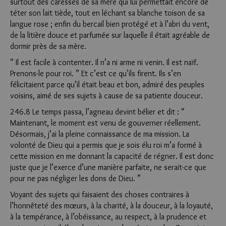
surtout des caresses de sa mère qui lui permettait encore de
téter son lait tiède, tout en léchant sa blanche toison de sa
langue rose ; enfin du bercail bien protégé et à l’abri du vent,
de la litière douce et parfumée sur laquelle il était agréable de
dormir près de sa mère.
“ Il est facile à contenter. Il n’a ni arme ni venin. Il est naïf.
Prenons-le pour roi. ” Et c’est ce qu’ils firent. Ils s’en
félicitaient parce qu’il était beau et bon, admiré des peuples
voisins, aimé de ses sujets à cause de sa patiente douceur.
246.8 Le temps passa, l’agneau devint bélier et dit : “
Maintenant, le moment est venu de gouverner réellement.
Désormais, j’ai la pleine connaissance de ma mission. La
volonté de Dieu qui a permis que je sois élu roi m’a formé à
cette mission en me donnant la capacité de régner. Il est donc
juste que je l’exerce d’une manière parfaite, ne serait-ce que
pour ne pas négliger les dons de Dieu. ”
Voyant des sujets qui faisaient des choses contraires à
l’honnêteté des mœurs, à la charité, à la douceur, à la loyauté,
à la tempérance, à l’obéissance, au respect, à la prudence et