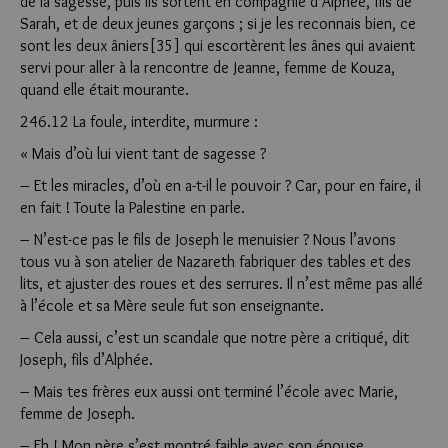
de la sagesse, puis ils sortent en compagnie d’Alphée, fils de
Sarah, et de deux jeunes garçons ; si je les reconnais bien, ce
sont les deux âniers[35] qui escortèrent les ânes qui avaient
servi pour aller à la rencontre de Jeanne, femme de Kouza,
quand elle était mourante.
246.12 La foule, interdite, murmure :
« Mais d’où lui vient tant de sagesse ?
– Et les miracles, d’où en a-t-il le pouvoir ? Car, pour en faire, il
en fait ! Toute la Palestine en parle.
– N’est-ce pas le fils de Joseph le menuisier ? Nous l’avons
tous vu à son atelier de Nazareth fabriquer des tables et des
lits, et ajuster des roues et des serrures. Il n’est même pas allé
à l’école et sa Mère seule fut son enseignante.
– Cela aussi, c’est un scandale que notre père a critiqué, dit
Joseph, fils d’Alphée.
– Mais tes frères eux aussi ont terminé l’école avec Marie,
femme de Joseph.
– Eh ! Mon père s’est montré faible avec son épouse…,