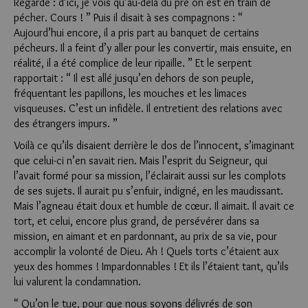
Regarde : d’ici, je vois qu’au-delà du pré on est en train de
pécher. Cours ! ” Puis il disait à ses compagnons : “
Aujourd’hui encore, il a pris part au banquet de certains
pécheurs. Il a feint d’y aller pour les convertir, mais ensuite, en
réalité, il a été complice de leur ripaille. ” Et le serpent
rapportait : “ Il est allé jusqu’en dehors de son peuple,
fréquentant les papillons, les mouches et les limaces
visqueuses. C’est un infidèle. Il entretient des relations avec
des étrangers impurs. ”
Voilà ce qu’ils disaient derrière le dos de l’innocent, s’imaginant
que celui-ci n’en savait rien. Mais l’esprit du Seigneur, qui
l’avait formé pour sa mission, l’éclairait aussi sur les complots
de ses sujets. Il aurait pu s’enfuir, indigné, en les maudissant.
Mais l’agneau était doux et humble de cœur. Il aimait. Il avait ce
tort, et celui, encore plus grand, de persévérer dans sa
mission, en aimant et en pardonnant, au prix de sa vie, pour
accomplir la volonté de Dieu. Ah ! Quels torts c’étaient aux
yeux des hommes ! Impardonnables ! Et ils l’étaient tant, qu’ils
lui va­lurent la condamnation.
“ Qu’on le tue, pour que nous soyons délivrés de son