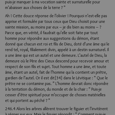
puis-je manquer à ma vocation sainte et surnaturelle pour
m’abaisser aux choses de la terre ? ”
Ah ! Cette douce réponse de l’olivier ! Pourquoi n’est-elle pas
apprise et formulée par tous ceux que Dieu choisit pour une
sainte mission, au moins par eux – je dis bien au moins – ?
Parce que, en vérité, il faudrait qu’elle soit faite par tout
homme pour répondre aux suggestions du démon, étant
donné que chacun est roi et fils de Dieu, doté d’une âme qui le
rend tel, royal, filialement divin, appelé à un destin surnaturel. Il
a une âme qui est un autel et une demeure. L’autel de Dieu, la
demeure où le Père des Cieux descend pour recevoir amour et
respect de son fils et sujet. Tout homme a une âme, et toute
âme, étant un autel, fait de l’homme qui la contient un prêtre,
gardien de l’autel. Or il est dit[34] dans le Lévitique : “ Que le
prêtre ne se contamine pas. ” L’homme devrait donc répondre
à la tentation du démon, du monde et de la chair : “ Puis-je
cesser d’être spirituel pour m’occuper de choses matérielles
et qui portent au péché ? ”
246.4 Alors les arbres allèrent trouver le figuier et l’invitèrent
à régner sur eux. Mais le figuier répondit : “ Comment puis-je