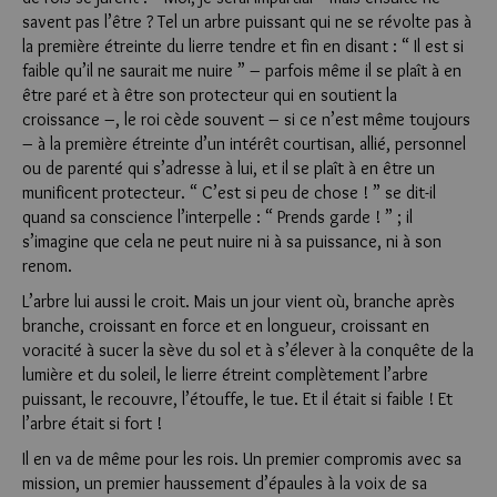
savent pas l’être ? Tel un arbre puissant qui ne se révolte pas à
la première étreinte du lierre tendre et fin en disant : “ Il est si
faible qu’il ne saurait me nuire ” – parfois même il se plaît à en
être paré et à être son protecteur qui en soutient la
croissance –, le roi cède souvent – si ce n’est même toujours
– à la première étreinte d’un intérêt courtisan, allié, personnel
ou de parenté qui s’adresse à lui, et il se plaît à en être un
munificent protecteur. “ C’est si peu de chose ! ” se dit-il
quand sa conscience l’interpelle : “ Prends garde ! ” ; il
s’imagine que cela ne peut nuire ni à sa puissance, ni à son
renom.
L’arbre lui aussi le croit. Mais un jour vient où, branche après
branche, croissant en force et en longueur, croissant en
voracité à sucer la sève du sol et à s’élever à la conquête de la
lumière et du soleil, le lierre étreint complètement l’arbre
puissant, le re­couvre, l’étouffe, le tue. Et il était si faible ! Et
l’arbre était si fort !
Il en va de même pour les rois. Un premier compromis avec sa
mission, un premier haussement d’épaules à la voix de sa