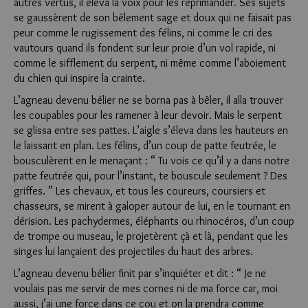
autres vertus, il éleva la voix pour les réprimander. Ses sujets
se gaus­sèrent de son bêlement sage et doux qui ne faisait pas
peur comme le rugissement des félins, ni comme le cri des
vautours quand ils fondent sur leur proie d’un vol rapide, ni
comme le sifflement du serpent, ni même comme l’aboiement
du chien qui inspire la crainte.
L’agneau devenu bélier ne se borna pas à bêler, il alla trouver
les coupables pour les ramener à leur devoir. Mais le serpent
se glissa entre ses pattes. L’aigle s’éleva dans les hauteurs en
le laissant en plan. Les félins, d’un coup de patte feutrée, le
bousculèrent en le menaçant : “ Tu vois ce qu’il y a dans notre
patte feutrée qui, pour l’instant, te bouscule seulement ? Des
griffes. ” Les chevaux, et tous les coureurs, coursiers et
chasseurs, se mirent à galoper autour de lui, en le tournant en
dérision. Les pachydermes, éléphants ou rhinocéros, d’un coup
de trompe ou museau, le proje­tèrent çà et là, pendant que les
singes lui lançaient des projec­tiles du haut des arbres.
L’agneau devenu bélier finit par s’inquiéter et dit : “ Je ne
voulais pas me servir de mes cornes ni de ma force car, moi
aussi, j’ai une force dans ce cou et on la prendra comme