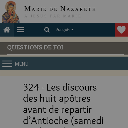
M
N
ARIE DE
AZARETH
À JÉSUS PAR MARIE
Français
QUESTIONS DE FOI
MENU
324 - Les discours
des huit apôtres
avant de repartir
d’Antioche (samedi