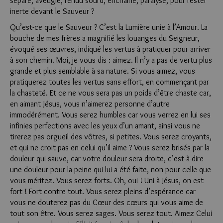
séparé, aveuglé, rendu sourd, enchaîné, paralysé, pour rester
inerte devant le Sauveur ?
Qu’est-ce que le Sauveur ? C’est la Lumière unie à l’Amour. La
bouche de mes frères a magnifié les louanges du Seigneur,
évoqué ses œuvres, indiqué les vertus à pratiquer pour arriver
à son chemin. Moi, je vous dis : aimez. Il n’y a pas de vertu plus
grande et plus semblable à sa nature. Si vous aimez, vous
pratiquerez toutes les vertus sans effort, en commençant par
la chasteté. Et ce ne vous sera pas un poids d’être chaste car,
en aimant Jésus, vous n’aimerez personne d’autre
immodérément. Vous serez humbles car vous verrez en lui ses
infinies perfections avec les yeux d’un amant, ainsi vous ne
tirerez pas orgueil des vôtres, si petites. Vous serez croyants,
et qui ne croit pas en celui qu’il aime ? Vous serez brisés par la
douleur qui sauve, car votre douleur sera droite, c’est-à-dire
une douleur pour la peine qui lui a été faite, non pour celle que
vous méritez. Vous serez forts. Oh, oui ! Uni à Jésus, on est
fort ! Fort contre tout. Vous serez pleins d’espérance car
vous ne douterez pas du Cœur des cœurs qui vous aime de
tout son être. Vous serez sages. Vous serez tout. Aimez Celui