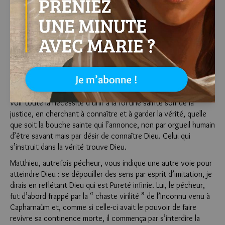
le Zélote a réaffirmé l’absolue nécessité de la foi pour
reconnaître en Jésus de Nazareth celui qui est au Ciel et sur la
terre, comme cela a été dit[42]. Et le Zélote avait besoin
d’une foi bien grande pour espérer aussi la guérison de son
corps incurable. C’est la raison pour laquelle il dit que la foi et
l’espérance sont les moyens de rencontrer le Fils de Dieu.
Jacques, le frère du Seigneur, parle de la puissance de la force
pour conserver ce que l’on a trouvé. La force empêche les
pièges du monde et de Satan d’ébranler notre foi. André fait
voir toute la nécessité d’unir à la foi une sainte soif de la
justice, en cherchant à connaître et à garder la vérité, quelle
que soit la bouche sainte qui l’annonce, non par orgueil humain
d’être savant mais par désir de connaître Dieu. Celui qui
s’instruit dans la vérité trouve Dieu.
Matthieu, autrefois pécheur, vous indique une autre voie pour
atteindre Dieu : se dépouiller des sens par esprit d’imitation, je
dirais en reflétant Dieu qui est Pureté infinie. Lui, le pécheur,
fut d’abord frappé par la “ chaste virilité ” de l’Inconnu venu à
Capharnaüm et, comme si celle-ci avait le pouvoir de faire
revivre sa continence morte, il commença par s’interdire la