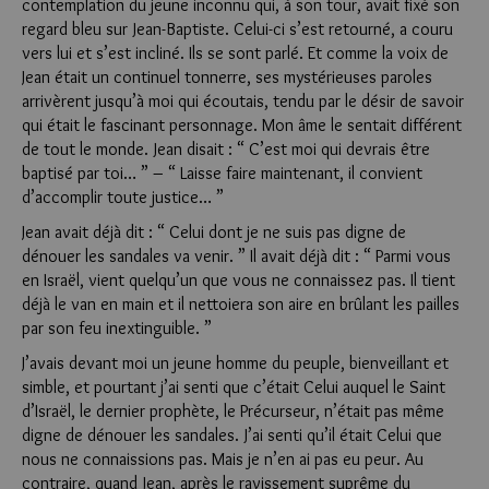
contemplation du jeune inconnu qui, à son tour, avait fixé son
regard bleu sur Jean-Baptiste. Celui-ci s’est retourné, a couru
vers lui et s’est incliné. Ils se sont parlé. Et comme la voix de
Jean était un continuel tonnerre, ses mystérieuses paroles
arrivèrent jusqu’à moi qui écoutais, tendu par le désir de savoir
qui était le fascinant personnage. Mon âme le sentait différent
de tout le monde. Jean disait : “ C’est moi qui devrais être
baptisé par toi… ” – “ Laisse faire maintenant, il convient
d’accomplir toute justice… ”
Jean avait déjà dit : “ Celui dont je ne suis pas digne de
dénouer les sandales va venir. ” Il avait déjà dit : “ Parmi vous
en Israël, vient quelqu’un que vous ne connaissez pas. Il tient
déjà le van en main et il nettoiera son aire en brûlant les pailles
par son feu inextinguible. ”
J’avais devant moi un jeune homme du peuple, bienveillant et
simble, et pourtant j’ai senti que c’était Celui auquel le Saint
d’Israël, le dernier prophète, le Précurseur, n’était pas même
digne de dénouer les sandales. J’ai senti qu’il était Celui que
nous ne connaissions pas. Mais je n’en ai pas eu peur. Au
contraire, quand Jean, après le ravissement suprême du