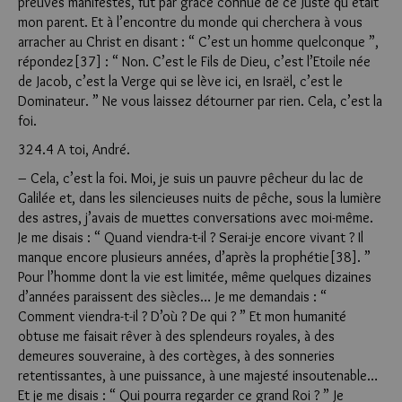
preuves manifestes, fut par grâce connue de ce Juste qu’était
mon parent. Et à l’encontre du monde qui cherchera à vous
arracher au Christ en disant : “ C’est un homme quelconque ”,
répondez[37] : “ Non. C’est le Fils de Dieu, c’est l’Etoile née
de Jacob, c’est la Verge qui se lève ici, en Israël, c’est le
Dominateur. ” Ne vous laissez détourner par rien. Cela, c’est la
foi.
324.4 A toi, André.
– Cela, c’est la foi. Moi, je suis un pauvre pêcheur du lac de
Galilée et, dans les silencieuses nuits de pêche, sous la lumière
des astres, j’avais de muettes conversations avec moi-même.
Je me disais : “ Quand viendra-t-il ? Serai-je encore vivant ? Il
manque encore plusieurs années, d’après la prophétie[38]. ”
Pour l’homme dont la vie est limitée, même quelques dizaines
d’années paraissent des siècles… Je me demandais : “
Comment viendra-t-il ? D’où ? De qui ? ” Et mon humanité
obtuse me faisait rêver à des splendeurs royales, à des
demeures souveraine, à des cortèges, à des sonneries
retentissantes, à une puissance, à une majesté insoutenable…
Et je me disais : “ Qui pourra regarder ce grand Roi ? ” Je