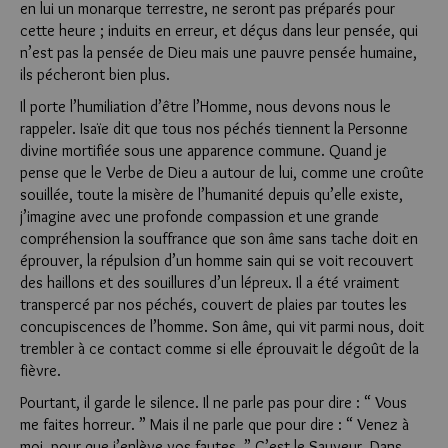
en lui un monarque terrestre, ne seront pas préparés pour
cette heure ; induits en erreur, et déçus dans leur pensée, qui
n’est pas la pensée de Dieu mais une pauvre pensée humaine,
ils pécheront bien plus.
Il porte l’humiliation d’être l’Homme, nous devons nous le
rappeler. Isaïe dit que tous nos péchés tiennent la Personne
divine mortifiée sous une apparence commune. Quand je
pense que le Verbe de Dieu a autour de lui, comme une croûte
souillée, toute la misère de l’humanité depuis qu’elle existe,
j’imagine avec une profonde compassion et une grande
compréhension la souffrance que son âme sans tache doit en
éprouver, la répulsion d’un homme sain qui se voit recouvert
des haillons et des souillures d’un lépreux. Il a été vraiment
transpercé par nos péchés, couvert de plaies par toutes les
concupiscences de l’homme. Son âme, qui vit parmi nous, doit
trembler à ce contact comme si elle éprouvait le dégoût de la
fièvre.
Pourtant, il garde le silence. Il ne parle pas pour dire : “ Vous
me faites horreur. ” Mais il ne parle que pour dire : “ Venez à
moi, pour que j’enlève vos fautes. ” C’est le Sauveur. Dans