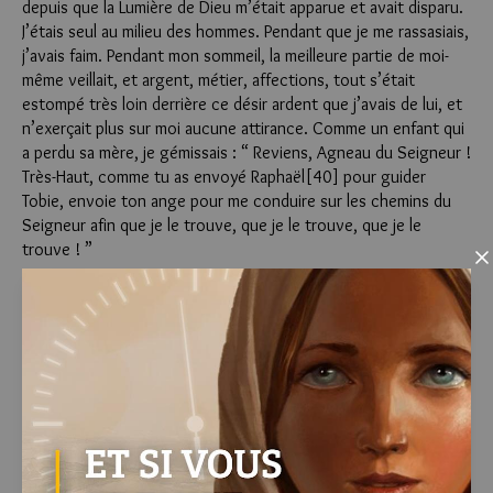
depuis que la Lumière de Dieu m’était apparue et avait disparu.
J’étais seul au milieu des hommes. Pendant que je me rassasiais,
j’avais faim. Pendant mon sommeil, la meilleure partie de moi-
même veillait, et argent, métier, affections, tout s’était
estompé très loin derrière ce désir ardent que j’avais de lui, et
n’exerçait plus sur moi aucune attirance. Comme un enfant qui
a perdu sa mère, je gémissais : “ Reviens, Agneau du Seigneur !
Très-Haut, comme tu as envoyé Raphaël[40] pour guider
Tobie, envoie ton ange pour me conduire sur les chemins du
Seigneur afin que je le trouve, que je le trouve, que je le
trouve ! ”
Clo
Pourtant, quand il apparut, venant du désert, après des
dizaines de jours[41] d’inutile attente, de recherches
anxieuses qui, par leur inutilité, rendaient plus douloureuse la
perte de notre Jean arrêté une première fois, moi, je ne l’ai pas
immédiatement reconnu.
Et ici, mes frères dans le Seigneur, je veux vous enseigner une
autre voie pour aller à lui et le reconnaître.
Pierre a dit qu’il faut foi et humilité pour le reconnaître. Simon