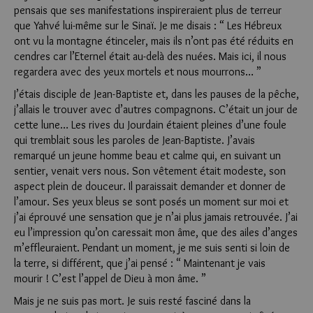
pensais que ses manifestations inspireraient plus de terreur
que Yahvé lui-même sur le Sinaï. Je me disais : “ Les Hébreux
ont vu la montagne étinceler, mais ils n’ont pas été réduits en
cendres car l’Eternel était au-delà des nuées. Mais ici, il nous
regardera avec des yeux mortels et nous mourrons… ”
J’étais disciple de Jean-Baptiste et, dans les pauses de la pêche,
j’allais le trouver avec d’autres compagnons. C’était un jour de
cette lune… Les rives du Jourdain étaient pleines d’une foule
qui tremblait sous les paroles de Jean-Baptiste. J’avais
remarqué un jeune homme beau et calme qui, en suivant un
sentier, venait vers nous. Son vêtement était modeste, son
aspect plein de douceur. Il paraissait demander et donner de
l’amour. Ses yeux bleus se sont posés un moment sur moi et
j’ai éprouvé une sensation que je n’ai plus jamais retrouvée. J’ai
eu l’impression qu’on caressait mon âme, que des ailes d’anges
m’effleuraient. Pendant un moment, je me suis senti si loin de
la terre, si différent, que j’ai pensé : “ Maintenant je vais
mourir ! C’est l’appel de Dieu à mon âme. ”
Mais je ne suis pas mort. Je suis resté fasciné dans la