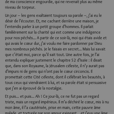
de ma conscience engourdie, qui ne revenait plus au même
niveau de torpeur.
Un jour – les gens exaltaient toujours sa parole –, j’ai eu le
désir de l’écouter. Et, me cachant derrière une maison, je
l’entendis parler à un petit groupe d’hommes. Il parlait
familièrement sur la charité qui est comme une indulgence
pour nos péchés… A partir de ce soir-là, moi qui étais avide et
qui avais le cœur dur, j’ai voulu me faire pardonner par Dieu
mes nombreux péchés. Je le faisais en secret… Mais lui savait
que c’était moi, parce qu’il sait tout. Une autre fois, je l’ai
entendu expliquer justement le chapitre 52 d’Isaïe : il disait
que, dans son Royaume, la Jérusalem céleste, il n’y aurait pas
d’impurs ni de gens qui n’ont pas le cœur circoncis. Il
promettait cette Cité céleste, dont il célébrait les beautés, à
tous ceux qui viendraient à lui, et sa parole était si persuasive
que j’en ai éprouvé de la nostalgie.
Et puis… et puis… Ah ! Ce jour-là, ce ne fut pas un regard
triste, mais un regard impérieux. Il m’a déchiré le cœur, mis à nu
mon âme, il l’a cautérisée, prise en main, cette pauvre âme
malade, et torturée par son amour exigeant… et j’eus une âme