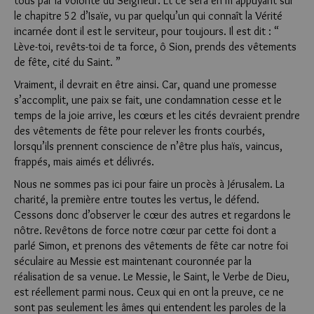
tous par la volonté du Seigneur. Et ce sera en m’appuyant sur
le chapitre 52 d’Isaïe, vu par quelqu’un qui connaît la Vérité
incarnée dont il est le serviteur, pour toujours. Il est dit : “
Lève-toi, revêts-toi de ta force, ô Sion, prends des vêtements
de fête, cité du Saint. ”
Vraiment, il devrait en être ainsi. Car, quand une promesse
s’accomplit, une paix se fait, une condamnation cesse et le
temps de la joie arrive, les cœurs et les cités devraient prendre
des vêtements de fête pour relever les fronts courbés,
lorsqu’ils prennent conscience de n’être plus haïs, vaincus,
frappés, mais aimés et délivrés.
Nous ne sommes pas ici pour faire un procès à Jérusalem. La
charité, la première entre toutes les vertus, le défend.
Cessons donc d’observer le cœur des autres et regardons le
nôtre. Revêtons de force notre cœur par cette foi dont a
parlé Simon, et prenons des vêtements de fête car notre foi
séculaire au Messie est maintenant couronnée par la
réalisation de sa venue. Le Messie, le Saint, le Verbe de Dieu,
est réellement parmi nous. Ceux qui en ont la preuve, ce ne
sont pas seulement les âmes qui entendent les paroles de la