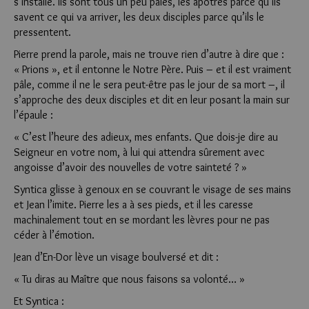
s’installe. Ils sont tous un peu pâles, les apôtres parce qu’ils
savent ce qui va arriver, les deux disciples parce qu’ils le
pressentent.
Pierre prend la parole, mais ne trouve rien d’autre à dire que :
« Prions », et il entonne le Notre Père. Puis – et il est vraiment
pâle, comme il ne le sera peut-être pas le jour de sa mort –, il
s’approche des deux disciples et dit en leur posant la main sur
l’épaule :
« C’est l’heure des adieux, mes enfants. Que dois-je dire au
Seigneur en votre nom, à lui qui attendra sûrement avec
angoisse d’avoir des nouvelles de votre sainteté ? »
Syntica glisse à genoux en se couvrant le visage de ses mains
et Jean l’imite. Pierre les a à ses pieds, et il les caresse
machinalement tout en se mordant les lèvres pour ne pas
céder à l’émotion.
Jean d’En-Dor lève un visage boulversé et dit :
« Tu diras au Maître que nous faisons sa volonté… »
Et Syntica :