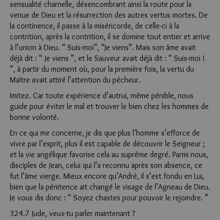
sensualité charnelle, désencombrant ainsi la route pour la
venue de Dieu et la résurrection des autres vertus mortes. De
la continence, il passe à la miséricorde, de celle-ci à la
contrition, après la contrition, il se domine tout entier et arrive
à l’union à Dieu. “ Suis-moi”, “Je viens”. Mais son âme avait
déjà dit : “ Je viens ”, et le Sauveur avait déjà dit : “ Suis-moi !
”, à partir du moment où, pour la première fois, la vertu du
Maître avait attiré l’attention du pécheur.
Imitez. Car toute expérience d’autrui, même pénible, nous
guide pour éviter le mal et trouver le bien chez les hommes de
bonne volonté.
En ce qui me concerne, je dis que plus l’homme s’efforce de
vivre par l’esprit, plus il est capable de découvrir le Seigneur ;
et la vie angélique favorise cela au suprême degré. Parmi nous,
disciples de Jean, celui qui l’a reconnu après son absence, ce
fut l’âme vierge. Mieux encore qu’André, il s’est fondu en Lui,
bien que la pénitence ait changé le visage de l’Agneau de Dieu.
Je vous dis donc : “ Soyez chastes pour pouvoir le rejoindre. ”
324.7 Jude, veux-tu parler maintenant ?