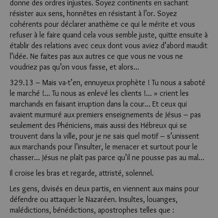
donne des ordres injustes. Soyez continents en sachant
résister aux sens, honnêtes en résistant à l’or. Soyez
cohérents pour déclarer anathème ce qui le mérite et vous
refuser à le faire quand cela vous semble juste, quitte ensuite à
établir des relations avec ceux dont vous aviez d’abord maudit
l’idée. Ne faites pas aux autres ce que vous ne vous ne
voudriez pas qu’on vous fasse, et alors…
329.13 – Mais va-t’en, ennuyeux prophète ! Tu nous a saboté
le marché !… Tu nous as enlevé les clients !… » crient les
marchands en faisant irruption dans la cour… Et ceux qui
avaient murmuré aux premiers enseignements de Jésus – pas
seulement des Phéniciens, mais aussi des Hébreux qui se
trouvent dans la ville, pour je ne sais quel motif – s’unissent
aux marchands pour l’insulter, le menacer et surtout pour le
chasser… Jésus ne plaît pas parce qu’il ne pousse pas au mal…
Il croise les bras et regarde, attristé, solennel.
Les gens, divisés en deux partis, en viennent aux mains pour
défendre ou attaquer le Nazaréen. Insultes, louanges,
malédictions, bénédictions, apostrophes telles que :