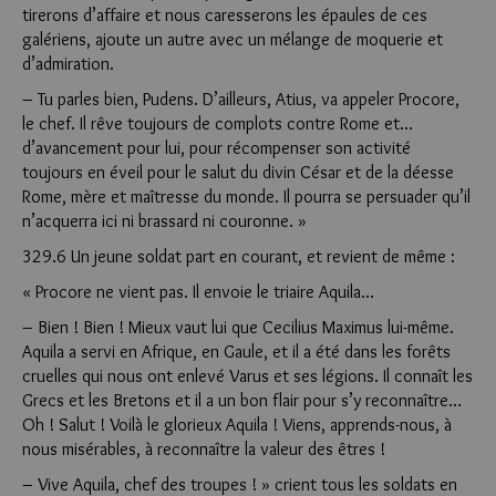
tirerons d’affaire et nous caresserons les épaules de ces
galériens, ajoute un autre avec un mélange de moquerie et
d’admiration.
– Tu parles bien, Pudens. D’ailleurs, Atius, va appeler Pro­core,
le chef. Il rêve toujours de complots contre Rome et…
d’avancement pour lui, pour récompenser son activité
toujours en éveil pour le salut du divin César et de la déesse
Rome, mère et maîtresse du monde. Il pourra se persuader qu’il
n’acquerra ici ni brassard ni couronne. »
329.6 Un jeune soldat part en courant, et revient de même :
« Procore ne vient pas. Il envoie le triaire Aquila…
– Bien ! Bien ! Mieux vaut lui que Cecilius Maximus lui-même.
Aquila a servi en Afrique, en Gaule, et il a été dans les forêts
cruelles qui nous ont enlevé Varus et ses légions. Il connaît les
Grecs et les Bretons et il a un bon flair pour s’y reconnaître…
Oh ! Salut ! Voilà le glorieux Aquila ! Viens, apprends-nous, à
nous misérables, à reconnaître la valeur des êtres !
– Vive Aquila, chef des troupes ! » crient tous les soldats en