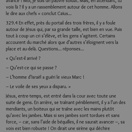
avancé ! Moi, je suis un pauvre soldat. Mais, en attendant, tu
vois là ? Il y a un rassemblement autour de cet homme. Allons
le dire aux chefs » conclut Caïus…
329.4 En effet, près du portail des trois frères, il y a foule
autour de Jésus qui, par sa grande taille, est bien en vue. Puis
tout à coup un cri s’élève, et les gens s’agitent. Certains
accourent du marché alors que d’autres s’éloignent vers la
place et au-delà. Questions… réponses…
« Qu’est-il arrivé ?
– Qu’est-ce qui se passe ?
– L’homme d’Israël a guéri le vieux Marc !
– Le voile de ses yeux a disparu. »
Jésus, entre-temps, est entré dans la cour avec toute une
suite de gens. En arrière, se traînant péniblement, il y a l’un des
mendiants, un boiteux qui se traîne avec les mains plutôt
qu’avec les jambes. Mais si ses jambes sont tordues et sans
force, – car, sans l’aide de béquilles, il ne saurait avancer –, sa
voix est bien robuste ! On dirait une sirène qui déchire