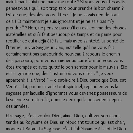
maintenant suivi une mauvaise route ? Si vous vous êtes avilis,
pensez-vous qu’il soit trop tard pour prendre le bon chemin ?
Est-ce que, désolés, vous dites : “ Je ne savais rien de tout
cela ! Et maintenant je suis ignorant et je ne sais pas m’y
prendre ” ? Non, ne pensez pas qu’il en est comme des choses
matérielles et qu’il faut beaucoup de temps et de peine pour
rectifier ce qui a déjà été fait, mais avec sainteté. La bonté de
l’Eternel, le vrai Seigneur Dieu, est telle qu’il ne vous fait
certainement pas parcourir de nouveau à rebours le chemin
déjà parcouru, pour vous ramener au carrefour où vous vous
êtes trompés et avez quitté le bon sentier pour le mauvais. Elle
est si grande que, dès l’instant où vous dites : “ Je veux
appartenir à la Vérité ” – c’est-à-dire à Dieu parce que Dieu est
Vérité – lui, par un miracle tout spirituel, répand en vous la
sagesse par laquelle d’ignorants vous devenez possesseurs de
la science surnaturelle, comme ceux qui la possèdent depuis
des années.
Etre sage, c’est vouloir Dieu, aimer Dieu, cultiver son esprit,
tendre au Royaume de Dieu en répudiant tout ce qui est chair,
monde et Satan. La Sagesse, c’est l’obéissance à la loi de Dieu