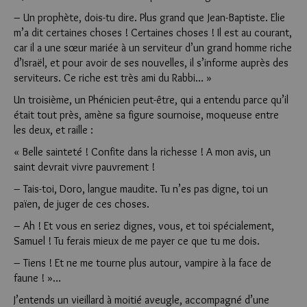
– Un prophète, dois-tu dire. Plus grand que Jean-Baptiste. Elie
m’a dit certaines choses ! Certaines choses ! Il est au courant,
car il a une sœur mariée à un serviteur d’un grand homme riche
d’Israël, et pour avoir de ses nouvelles, il s’informe auprès des
serviteurs. Ce riche est très ami du Rabbi… »
Un troisième, un Phénicien peut-être, qui a entendu parce qu’il
était tout près, amène sa figure sournoise, moqueuse entre
les deux, et raille :
« Belle sainteté ! Confite dans la richesse ! A mon avis, un
saint devrait vivre pauvrement !
– Tais-toi, Doro, langue maudite. Tu n’es pas digne, toi un
païen, de juger de ces choses.
– Ah ! Et vous en seriez dignes, vous, et toi spécialement,
Samuel ! Tu ferais mieux de me payer ce que tu me dois.
– Tiens ! Et ne me tourne plus autour, vampire à la face de
faune ! »…
J’entends un vieillard à moitié aveugle, accompagné d’une