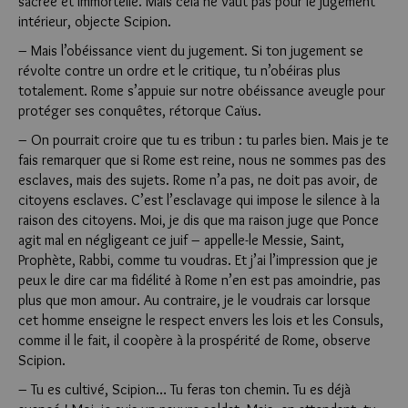
sacrée et immortelle. Mais cela ne vaut pas pour le jugement
intérieur, objecte Scipion.
– Mais l’obéissance vient du jugement. Si ton jugement se
révolte contre un ordre et le critique, tu n’obéiras plus
totalement. Rome s’appuie sur notre obéissance aveugle pour
protéger ses conquêtes, rétorque Caïus.
– On pourrait croire que tu es tribun : tu parles bien. Mais je te
fais remarquer que si Rome est reine, nous ne sommes pas des
esclaves, mais des sujets. Rome n’a pas, ne doit pas avoir, de
citoyens esclaves. C’est l’esclavage qui impose le silence à la
raison des citoyens. Moi, je dis que ma raison juge que Ponce
agit mal en négligeant ce juif – appelle-le Messie, Saint,
Prophète, Rabbi, comme tu voudras. Et j’ai l’impression que je
peux le dire car ma fidélité à Rome n’en est pas amoindrie, pas
plus que mon amour. Au contraire, je le voudrais car lorsque
cet homme enseigne le respect envers les lois et les Consuls,
comme il le fait, il coopère à la prospérité de Rome, observe
Scipion.
– Tu es cultivé, Scipion… Tu feras ton chemin. Tu es déjà