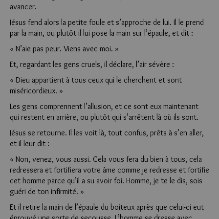
avancer.
Jésus fend alors la petite foule et s’approche de lui. Il le prend
par la main, ou plutôt il lui pose la main sur l’épaule, et dit :
« N’aie pas peur. Viens avec moi. »
Et, regardant les gens cruels, il déclare, l’air sévère :
« Dieu appartient à tous ceux qui le cherchent et sont
miséricordieux. »
Les gens comprennent l’allusion, et ce sont eux maintenant
qui restent en arrière, ou plutôt qui s’arrêtent là où ils sont.
Jésus se retourne. Il les voit là, tout confus, prêts à s’en aller,
et il leur dit :
« Non, venez, vous aussi. Cela vous fera du bien à tous, cela
redressera et fortifiera votre âme comme je redresse et fortifie
cet homme parce qu’il a su avoir foi. Homme, je te le dis, sois
guéri de ton infirmité. »
Et il retire la main de l’épaule du boiteux après que celui-ci eut
éprouvé une sorte de secousse. L’homme se dresse avec