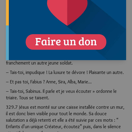
– Oui, oui… Mais si c’est pour cela !… De toutes façons,
écoutons ce qu’il dit. Il semble se disposer à parler.
– J’ai appris par un soldat qui est avec le centurion que Publius
Quintilianus lui en a parlé comme d’un philosophe divin… Les
femmes impériales en sont enthousiastes… dit un autre soldat,
un jeune.
– Je le crois ! J’en serais enthousiaste moi aussi si j’étais une
femme et je le voudrais bien dans mon lit, lance en riant
franchement un autre jeune soldat.
– Tais-toi, impudique ! La luxure te dévore ! Plaisante un autre.
– Et pas toi, Fabius ? Anne, Sira, Alba, Marie…
– Tais-toi, Sabinus. Il parle et je veux écouter » ordonne le
triaire. Tous se taisent.
329.7 Jésus est monté sur une caisse installée contre un mur,
il est donc bien visible pour tout le monde. Sa douce
salutation a déjà retenti et elle a été suivie par ces mots : “
Enfants d’un unique Créateur, écoutez” puis, dans le silence