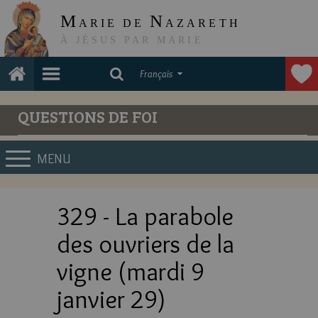
M
N
ARIE DE
AZARETH
À JÉSUS PAR MARIE
Français
QUESTIONS DE FOI
MENU
329 - La parabole
des ouvriers de la
vigne (mardi 9
janvier 29)