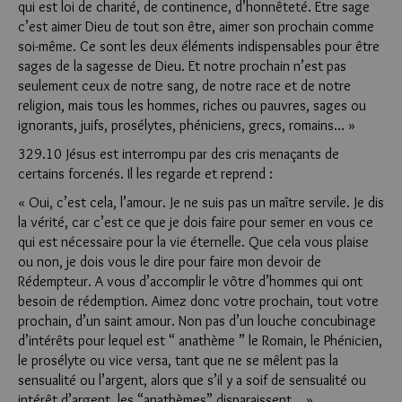
qui est loi de charité, de continence, d’honnêteté. Etre sage
c’est aimer Dieu de tout son être, aimer son prochain comme
soi-même. Ce sont les deux éléments indispensables pour être
sages de la sagesse de Dieu. Et notre prochain n’est pas
seulement ceux de notre sang, de notre race et de notre
religion, mais tous les hommes, riches ou pauvres, sages ou
ignorants, juifs, prosélytes, phéniciens, grecs, romains… »
329.10 Jésus est interrompu par des cris menaçants de
certains forcenés. Il les regarde et reprend :
« Oui, c’est cela, l’amour. Je ne suis pas un maître servile. Je dis
la vérité, car c’est ce que je dois faire pour semer en vous ce
qui est nécessaire pour la vie éternelle. Que cela vous plaise
ou non, je dois vous le dire pour faire mon devoir de
Rédempteur. A vous d’accomplir le vôtre d’hommes qui ont
besoin de rédemption. Aimez donc votre prochain, tout votre
prochain, d’un saint amour. Non pas d’un louche concubinage
d’intérêts pour lequel est “ ana­thème ” le Romain, le Phénicien,
le prosélyte ou vice versa, tant que ne se mêlent pas la
sensualité ou l’argent, alors que s’il y a soif de sensualité ou
intérêt d’argent, les “anathèmes” disparaissent… »