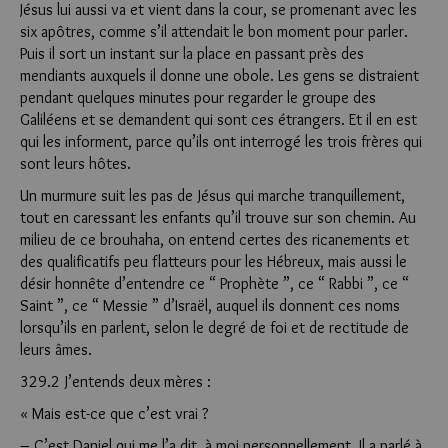
Jésus lui aussi va et vient dans la cour, se promenant avec les
six apôtres, comme s’il attendait le bon moment pour parler.
Puis il sort un instant sur la place en passant près des
mendiants auxquels il donne une obole. Les gens se distraient
pendant quelques minutes pour regarder le groupe des
Galiléens et se demandent qui sont ces étrangers. Et il en est
qui les informent, parce qu’ils ont interrogé les trois frères qui
sont leurs hôtes.
Un murmure suit les pas de Jésus qui marche tranquillement,
tout en caressant les enfants qu’il trouve sur son chemin. Au
milieu de ce brouhaha, on entend certes des ricanements et
des qualificatifs peu flatteurs pour les Hébreux, mais aussi le
désir honnête d’entendre ce “ Prophète ”, ce “ Rabbi ”, ce “
Saint ”, ce “ Messie ” d’Israël, auquel ils donnent ces noms
lorsqu’ils en parlent, selon le degré de foi et de rectitude de
leurs âmes.
329.2 J’entends deux mères :
« Mais est-ce que c’est vrai ?
– C’est Daniel qui me l’a dit, à moi personnellement. Il a parlé à