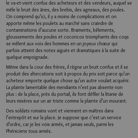
le va-et-vient confus des acheteurs et des vendeurs, auquel se
mêle le bruit des ânes, des brebis, des agneaux, des poules.
On comprend qu’ici, il y a moins de complications et on
apporte même les poulets au marché sans craindre de
contaminations d’aucune sorte. Braiments, bêlements,
gloussements des poules et cocoricos triomphants des coqs
se mêlent aux voix des hommes en un joyeux chœur qui
parfois atteint des notes aiguës et dramatiques à la suite de
quelque empoignade.
Même dans la cour des frères, il règne un bruit confus et il se
produit des altercations soit à propos du prix soit parce qu’un
acheteur emporte quelque chose qu’un autre voulait acquérir.
La plainte lamentable des mendiants n’est pas absente non
plus : de la place, près du portail, ils font défiler la litanie de
leurs misères sur un air triste comme la plainte d’un mourant.
Des soldats romains vont et viennent en maîtres dans
l’entrepôt et sur la place. Je suppose que c’est un service
d’ordre, car je les vois armés, et jamais seuls, parmi les
Phéniciens tous armés.