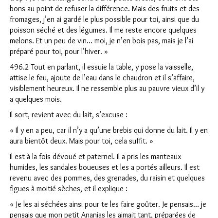
bons au point de refuser la différence. Mais des fruits et des
fromages, j’en ai gardé le plus possible pour toi, ainsi que du
poisson séché et des légumes. Il me reste encore quelques
melons. Et un peu de vin… moi, je n’en bois pas, mais je l’ai
préparé pour toi, pour l’hiver. »
496.2 Tout en parlant, il essuie la table, y pose la vaisselle,
attise le feu, ajoute de l’eau dans le chaudron et il s’affaire,
visiblement heureux. Il ne ressemble plus au pauvre vieux d’il y
a quelques mois.
Il sort, revient avec du lait, s’excuse :
« Il y en a peu, car il n’y a qu’une brebis qui donne du lait. Il y en
aura bientôt deux. Mais pour toi, cela suffit. »
Il est à la fois dévoué et paternel. Il a pris les manteaux
humides, les sandales boueuses et les a portés ailleurs. Il est
revenu avec des pommes, des grenades, du raisin et quelques
figues à moitié sèches, et il explique :
« Je les ai séchées ainsi pour te les faire goûter. Je pensais… je
pensais que mon petit Ananias les aimait tant, préparées de