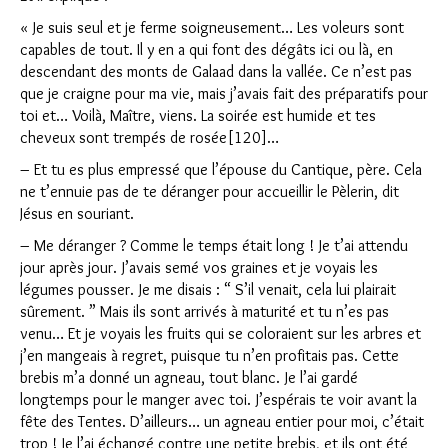
« Je suis seul et je ferme soigneusement… Les voleurs sont
capables de tout. Il y en a qui font des dégâts ici ou là, en
descendant des monts de Galaad dans la vallée. Ce n’est pas
que je craigne pour ma vie, mais j’avais fait des préparatifs pour
toi et… Voilà, Maître, viens. La soirée est humide et tes
cheveux sont trempés de rosée[120]…
– Et tu es plus empressé que l’épouse du Cantique, père. Cela
ne t’ennuie pas de te déranger pour accueillir le Pèlerin, dit
Jésus en souriant.
– Me déranger ? Comme le temps était long ! Je t’ai attendu
jour après jour. J’avais semé vos graines et je voyais les
légumes pousser. Je me disais : “ S’il venait, cela lui plairait
sûrement. ” Mais ils sont arrivés à maturité et tu n’es pas
venu… Et je voyais les fruits qui se coloraient sur les arbres et
j’en mangeais à regret, puisque tu n’en profitais pas. Cette
brebis m’a donné un agneau, tout blanc. Je l’ai gardé
longtemps pour le manger avec toi. J’espérais te voir avant la
fête des Tentes. D’ailleurs… un agneau entier pour moi, c’était
trop ! Je l’ai échangé contre une petite brebis, et ils ont été