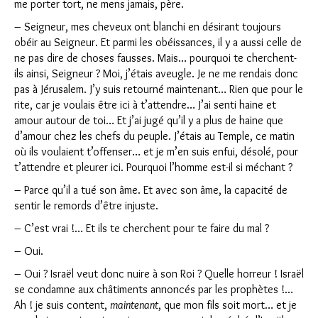
me porter tort, ne mens jamais, père.
– Seigneur, mes cheveux ont blanchi en désirant toujours
obéir au Seigneur. Et parmi les obéissances, il y a aussi celle de
ne pas dire de choses fausses. Mais… pourquoi te cherchent-
ils ainsi, Seigneur ? Moi, j’étais aveugle. Je ne me rendais donc
pas à Jérusalem. J’y suis retourné maintenant… Rien que pour le
rite, car je voulais être ici à t’attendre… J’ai senti haine et
amour autour de toi… Et j’ai jugé qu’il y a plus de haine que
d’amour chez les chefs du peuple. J’étais au Temple, ce matin
où ils voulaient t’offenser… et je m’en suis enfui, désolé, pour
t’attendre et pleurer ici. Pourquoi l’homme est-il si méchant ?
– Parce qu’il a tué son âme. Et avec son âme, la capacité de
sentir le remords d’être injuste.
– C’est vrai !… Et ils te cherchent pour te faire du mal ?
– Oui.
– Oui ? Israël veut donc nuire à son Roi ? Quelle horreur ! Israël
se condamne aux châtiments annoncés par les prophètes !…
Ah ! je suis content,
maintenant
, que mon fils soit mort… et je