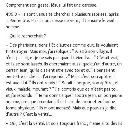
Comprenant son geste, Jésus lui fait une caresse.
496.3 « Ils sont venus te chercher à plusieurs reprises, après
la Pentecôte. Puis ils ont cessé de venir, dit ensuite le vieil
homme.
– Qui le recherchait ?
– Des pharisiens, tiens ! Et d’autres comme eux. Ils voulaient
t’interroger. Mais moi, j’ai répliqué : “ Allez à son village. Il
Clo
n’est pas ici, et je ne sais pas quand il viendra… ” C’était vrai,
et ils se sont lassés. Ils cherchaient aussi quelqu’un d’autre, un
certain Jean, qu’ils disaient être avec toi et qu’ils pensaient
peut-être caché ici. J’ai répondu : “ Mais c’est son apôtre, il
est avec lui. ” Ils ont repris : “ Serait-il borgne, son apôtre, et
vieux, malade, mourant ? ” J’ai compris que ce n’était pas toi,
et j’ai répondu : “ Je ne connais que l’apôtre Jean, un bon jeune
homme, presque un enfant. Il est sain de cœur et en bonne
forme physique. ” Ils m’ont menacé. Mais que pouvais-je dire
d’autre ? C’est la vérité…
– Oui, c’est la vérité. Et sois toujours franc ; même si tu devais