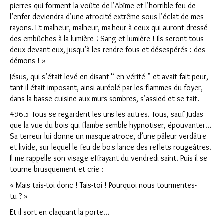
pierres qui forment la voûte de l’Abîme et l’horrible feu de
l’enfer deviendra d’une atrocité extrême sous l’éclat de mes
rayons. Et malheur, malheur, malheur à ceux qui auront dressé
des embûches à la lumière ! Sang et lumière ! Ils seront tous
deux devant eux, jusqu’à les rendre fous et désespérés : des
démons ! »
Jésus, qui s’était levé en disant “ en vérité ” et avait fait peur,
tant il était imposant, ainsi auréolé par les flammes du foyer,
dans la basse cuisine aux murs sombres, s’assied et se tait.
496.5 Tous se regardent les uns les autres. Tous, sauf Judas
que la vue du bois qui flambe semble hypnotiser, épouvanter…
Sa terreur lui donne un masque atroce, d’une pâleur verdâtre
et livide, sur lequel le feu de bois lance des reflets rougeâtres.
Il me rappelle son visage effrayant du vendredi saint. Puis il se
tourne brusquement et crie :
« Mais tais-toi donc ! Tais-toi ! Pourquoi nous tourmentes-
tu ? »
Et il sort en claquant la porte…